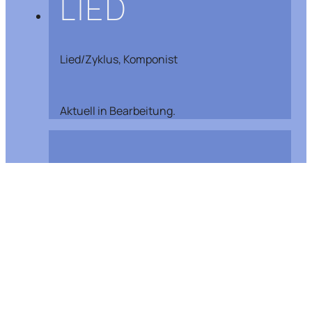
LIED
Lied/Zyklus, Komponist
Aktuell in Bearbeitung.
KONZERT
Werk, Komponist
Missa in C „Orgelsolo Messe“ KV 259 (W.